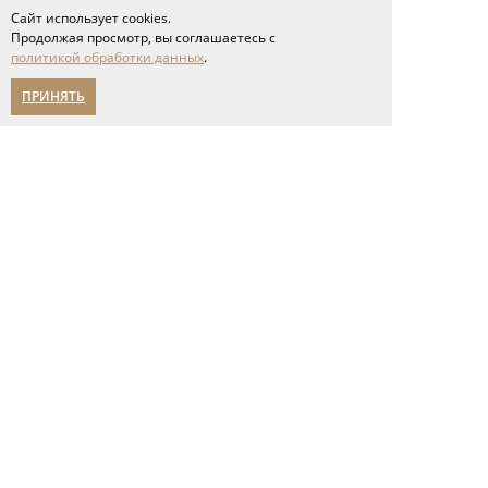
Сайт использует cookies.
Продолжая просмотр, вы соглашаетесь с
политикой обработки данных
.
*
Это поле обязательно
ПРИНЯТЬ
для заполнения
Сообщение слишком короткое
Я принимаю условия соглашения
политики обработки персональных данных
Отправить
Полы
инженерная доска
паркет ёлка