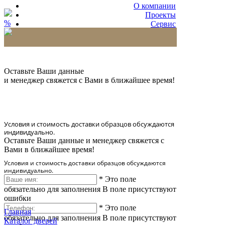
О компании
Проекты
%
Сервис
Партнерам
* Количество доставляемых образцов ограничено
в 6 шт.
Оставьте Ваши данные
и менеджер свяжется с Вами в ближайшее время!
Условия и стоимость доставки образцов обсуждаются
индивидуально.
Оставьте Ваши данные и менеджер свяжется с
Вами в ближайшее время!
Условия и стоимость доставки образцов обсуждаются
индивидуально.
*
Это поле
обязательно для заполнения
В поле присутствуют
ошибки
*
Это поле
Главная
обязательно для заполнения
В поле присутствуют
Каталог дверей