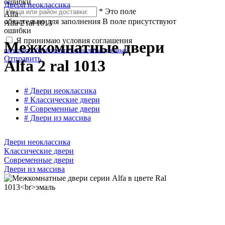
ошибки
Двери неоклассика
*
Это поле
Alfa
обязательно для заполнения
В поле присутствуют
Alfa 2 ral 1013
ошибки
Я принимаю условия соглашения
Межкомнатные двери
политики обработки персональных данных
Отправить
Alfa 2 ral 1013
# Двери неоклассика
# Классические двери
# Современные двери
# Двери из массива
Двери неоклассика
Классические двери
Современные двери
Двери из массива