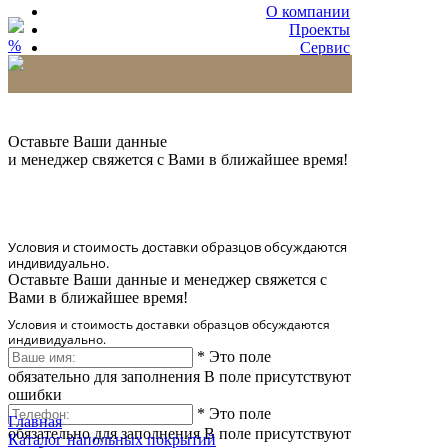
О компании
Проекты
%
Сервис
Партнерам
* Количество доставляемых образцов ограничено
в 6 шт.
Оставьте Ваши данные
и менеджер свяжется с Вами в ближайшее время!
Условия и стоимость доставки образцов обсуждаются
индивидуально.
Оставьте Ваши данные и менеджер свяжется с
Вами в ближайшее время!
Условия и стоимость доставки образцов обсуждаются
индивидуально.
*
Это поле
обязательно для заполнения
В поле присутствуют
ошибки
*
Это поле
Главная
обязательно для заполнения
В поле присутствуют
Каталог напольных покрытий