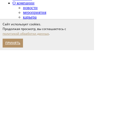
О компании
новости
мероприятия
карьера
написать нам
Сайт использует cookies.
Помощь в выборе
Продолжая просмотр, вы соглашаетесь с
Адреса салонов
политикой обработки данных
.
политика конфиденциальности
ПРИНЯТЬ
Указанные на сайте цены носят
исключительно
ознакомительный характер и не
являются публичной офертой.
Фотографии на сайте носят
ознакомительный характер и не
позволяют точно передать цвет,
фактуру и отделку готовых
изделий.