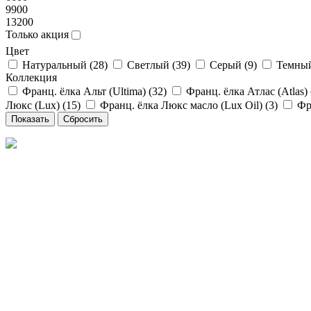
9900
13200
Только акция
Цвет
Натуральный (
28
)
Светлый (
39
)
Серый (
9
)
Темный
Коллекция
Франц. ёлка Альт (Ultima) (
32
)
Франц. ёлка Атлас (Atlas) 
Люкс (Lux) (
15
)
Франц. ёлка Люкс масло (Lux Oil) (
3
)
Фр