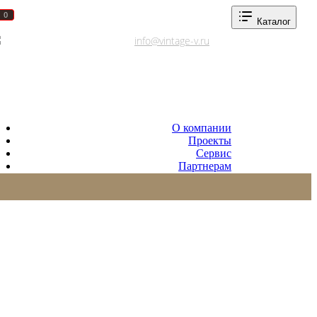
0
0
Каталог
Адреса салонов
info@vintage-v.ru
О компании
Проекты
Сервис
Партнерам