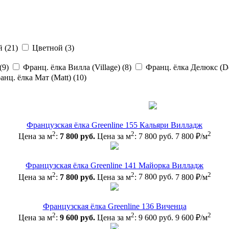
 (
21
)
Цветной (
3
)
(
9
)
Франц. ёлка Вилла (Village) (
8
)
Франц. ёлка Делюкс (De
анц. ёлка Мат (Matt) (
10
)
Французская ёлка Greenline 155 Кальяри Вилладж
2
2
2
Цена за м
:
7 800 руб.
Цена за м
:
7 800 руб.
7 800 ₽/м
Французская ёлка Greenline 141 Майорка Вилладж
2
2
2
Цена за м
:
7 800 руб.
Цена за м
:
7 800 руб.
7 800 ₽/м
Французская ёлка Greenline 136 Виченца
2
2
2
Цена за м
:
9 600 руб.
Цена за м
:
9 600 руб.
9 600 ₽/м