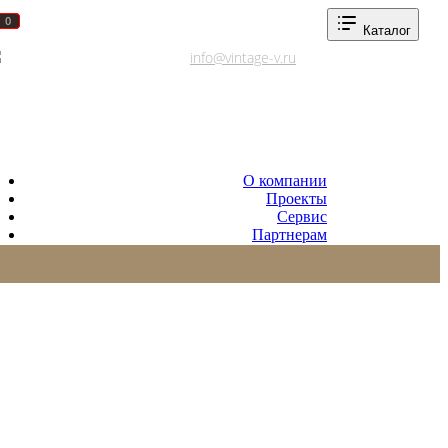
0
0
Каталог
Адреса салонов
info@vintage-v.ru
О компании
Проекты
Сервис
Партнерам