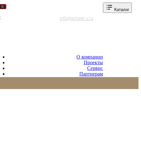
0
0
Каталог
Адреса салонов
info@vintage-v.ru
О компании
Проекты
Сервис
Партнерам