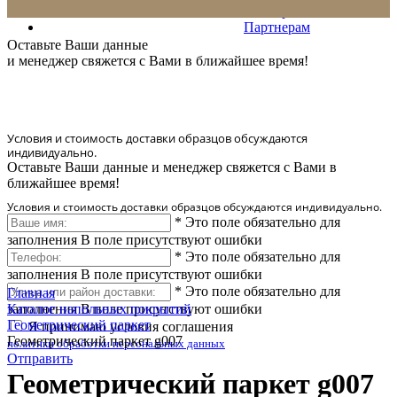
Сервис
Партнерам
* Количество доставляемых образцов ограничено в 6 шт.
Оставьте Ваши данные
и менеджер свяжется с Вами в ближайшее время!
Условия и стоимость доставки образцов обсуждаются
индивидуально.
Оставьте Ваши данные и менеджер свяжется с Вами в
ближайшее время!
Условия и стоимость доставки образцов обсуждаются индивидуально.
*
Это поле обязательно для
заполнения
В поле присутствуют ошибки
*
Это поле обязательно для
заполнения
В поле присутствуют ошибки
*
Это поле обязательно для
Главная
заполнения
Каталог напольных покрытий
В поле присутствуют ошибки
Геометрический паркет
Я принимаю условия соглашения
Геометрический паркет g007
политики обработки персональных данных
Отправить
Геометрический паркет g007