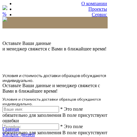
О компании
Проекты
%
Сервис
Партнерам
* Количество доставляемых образцов ограничено
в 6 шт.
Оставьте Ваши данные
и менеджер свяжется с Вами в ближайшее время!
Условия и стоимость доставки образцов обсуждаются
индивидуально.
Оставьте Ваши данные и менеджер свяжется с
Вами в ближайшее время!
Условия и стоимость доставки образцов обсуждаются
индивидуально.
*
Это поле
обязательно для заполнения
В поле присутствуют
ошибки
*
Это поле
Главная
обязательно для заполнения
В поле присутствуют
Каталог дверей