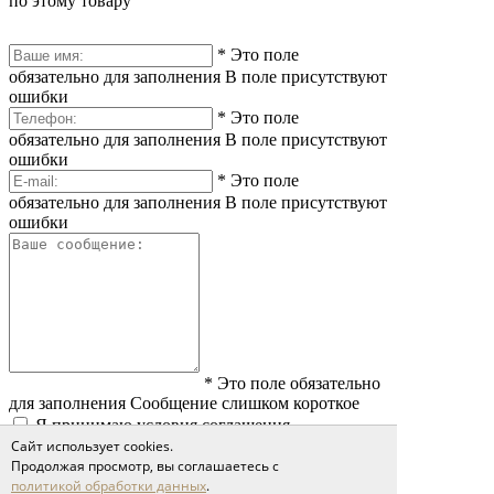
по этому товару
*
Это поле
обязательно для заполнения
В поле присутствуют
ошибки
*
Это поле
обязательно для заполнения
В поле присутствуют
ошибки
*
Это поле
обязательно для заполнения
В поле присутствуют
ошибки
*
Это поле обязательно
для заполнения
Сообщение слишком короткое
Я принимаю условия соглашения
Сайт использует cookies.
политики обработки персональных данных
Отправить
Продолжая просмотр, вы соглашаетесь с
политикой обработки данных
.