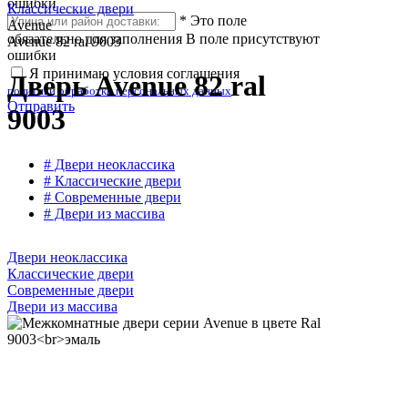
ошибки
Классические двери
*
Это поле
Avenue
обязательно для заполнения
В поле присутствуют
Avenue 82 ral 9003
ошибки
Я принимаю условия соглашения
Дверь Avenue 82 ral
политики обработки персональных данных
Отправить
9003
# Двери неоклассика
# Классические двери
# Современные двери
# Двери из массива
Двери неоклассика
Классические двери
Современные двери
Двери из массива