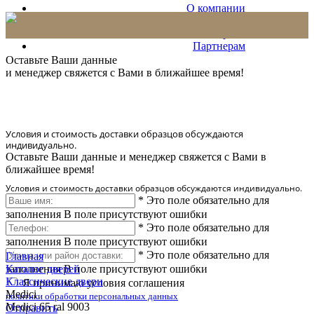
О компании
Проекты
Сервис
Партнерам
* Количество доставляемых образцов ограничено в 6 шт.
Оставьте Ваши данные
и менеджер свяжется с Вами в ближайшее время!
Условия и стоимость доставки образцов обсуждаются
индивидуально.
Оставьте Ваши данные и менеджер свяжется с Вами в
ближайшее время!
Условия и стоимость доставки образцов обсуждаются индивидуально.
*
Это поле обязательно для
заполнения
В поле присутствуют ошибки
*
Это поле обязательно для
заполнения
В поле присутствуют ошибки
*
Это поле обязательно для
Главная
заполнения
Каталог дверей
В поле присутствуют ошибки
Классические двери
Я принимаю условия соглашения
Medici
политики обработки персональных данных
Medici 65 ral 9003
Отправить