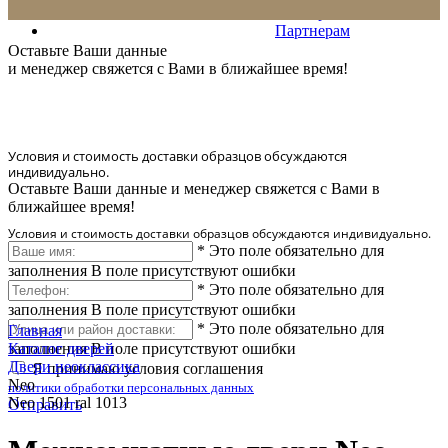
Сервис
Партнерам
* Количество доставляемых образцов ограничено в 6 шт.
Оставьте Ваши данные
и менеджер свяжется с Вами в ближайшее время!
Условия и стоимость доставки образцов обсуждаются
индивидуально.
Оставьте Ваши данные и менеджер свяжется с Вами в
ближайшее время!
Условия и стоимость доставки образцов обсуждаются индивидуально.
*
Это поле обязательно для
заполнения
В поле присутствуют ошибки
*
Это поле обязательно для
заполнения
В поле присутствуют ошибки
*
Это поле обязательно для
Главная
заполнения
Каталог дверей
В поле присутствуют ошибки
Двери неоклассика
Я принимаю условия соглашения
Neo
политики обработки персональных данных
Neo 1501 ral 1013
Отправить