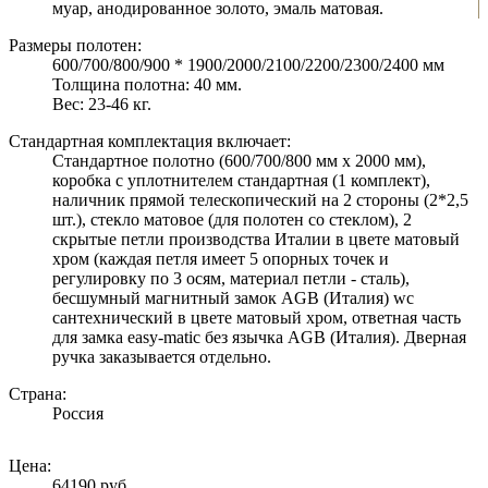
муар, анодированное золото, эмаль матовая.
Размеры полотен:
600/700/800/900 * 1900/2000/2100/2200/2300/2400 мм
Толщина полотна: 40 мм.
Вес: 23-46 кг.
Стандартная комплектация включает:
Стандартное полотно (600/700/800 мм х 2000 мм),
коробка с уплотнителем стандартная (1 комплект),
наличник прямой телескопический на 2 стороны (2*2,5
шт.), стекло матовое (для полотен со стеклом), 2
скрытые петли производства Италии в цвете матовый
хром (каждая петля имеет 5 опорных точек и
регулировку по 3 осям, материал петли - сталь),
бесшумный магнитный замок AGB (Италия) wc
сантехнический в цвете матовый хром, ответная часть
для замка easy-matic без язычка AGB (Италия). Дверная
ручка заказывается отдельно.
Страна:
Россия
Цена:
64190 руб.