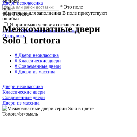
ошибки
Двери неоклассика
*
Это поле
Solo
обязательно для заполнения
В поле присутствуют
Solo 1 tortora
ошибки
Я принимаю условия соглашения
Межкомнатные двери
политики обработки персональных данных
Отправить
Solo 1 tortora
# Двери неоклассика
# Классические двери
# Современные двери
# Двери из массива
Двери неоклассика
Классические двери
Современные двери
Двери из массива