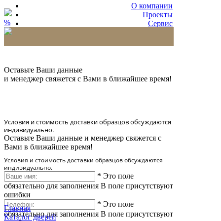
О компании
Проекты
%
Сервис
Партнерам
* Количество доставляемых образцов ограничено
в 6 шт.
Оставьте Ваши данные
и менеджер свяжется с Вами в ближайшее время!
Условия и стоимость доставки образцов обсуждаются
индивидуально.
Оставьте Ваши данные и менеджер свяжется с
Вами в ближайшее время!
Условия и стоимость доставки образцов обсуждаются
индивидуально.
*
Это поле
обязательно для заполнения
В поле присутствуют
ошибки
*
Это поле
Главная
обязательно для заполнения
В поле присутствуют
Каталог дверей