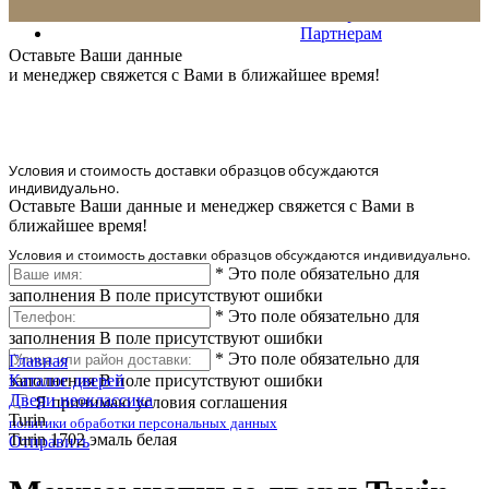
Сервис
Партнерам
* Количество доставляемых образцов ограничено в 6 шт.
Оставьте Ваши данные
и менеджер свяжется с Вами в ближайшее время!
Условия и стоимость доставки образцов обсуждаются
индивидуально.
Оставьте Ваши данные и менеджер свяжется с Вами в
ближайшее время!
Условия и стоимость доставки образцов обсуждаются индивидуально.
*
Это поле обязательно для
заполнения
В поле присутствуют ошибки
*
Это поле обязательно для
заполнения
В поле присутствуют ошибки
*
Это поле обязательно для
Главная
заполнения
Каталог дверей
В поле присутствуют ошибки
Двери неоклассика
Я принимаю условия соглашения
Turin
политики обработки персональных данных
Turin 1702 эмаль белая
Отправить