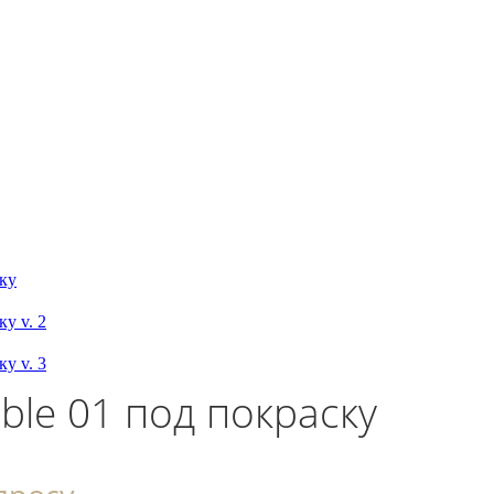
ку
у v. 2
у v. 3
sible 01 под покраску