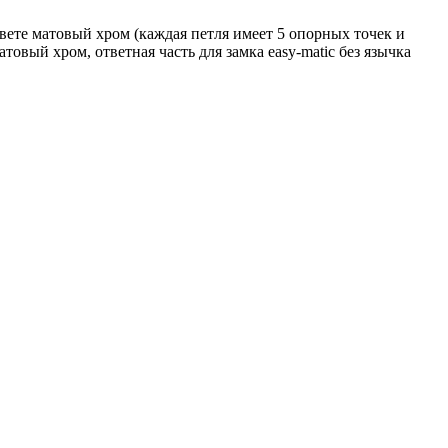
вете матовый хром (каждая петля имеет 5 опорных точек и
овый хром, ответная часть для замка easy-matic без язычка