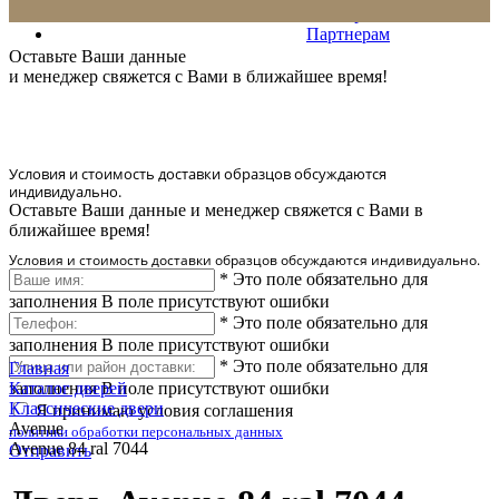
Сервис
Партнерам
* Количество доставляемых образцов ограничено в 6 шт.
Оставьте Ваши данные
и менеджер свяжется с Вами в ближайшее время!
Условия и стоимость доставки образцов обсуждаются
индивидуально.
Оставьте Ваши данные и менеджер свяжется с Вами в
ближайшее время!
Условия и стоимость доставки образцов обсуждаются индивидуально.
*
Это поле обязательно для
заполнения
В поле присутствуют ошибки
*
Это поле обязательно для
заполнения
В поле присутствуют ошибки
*
Это поле обязательно для
Главная
заполнения
Каталог дверей
В поле присутствуют ошибки
Классические двери
Я принимаю условия соглашения
Avenue
политики обработки персональных данных
Avenue 84 ral 7044
Отправить