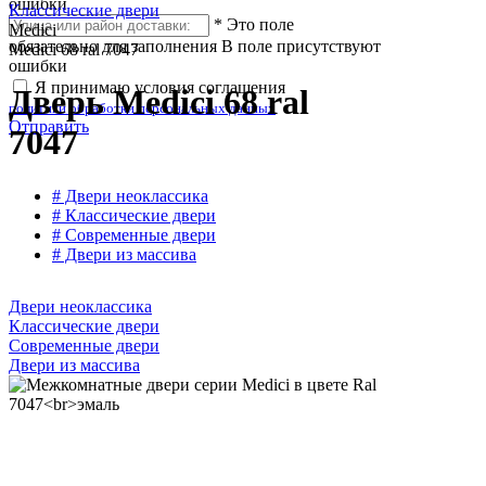
ошибки
Классические двери
*
Это поле
Medici
обязательно для заполнения
В поле присутствуют
Medici 68 ral 7047
ошибки
Я принимаю условия соглашения
Дверь Medici 68 ral
политики обработки персональных данных
Отправить
7047
# Двери неоклассика
# Классические двери
# Современные двери
# Двери из массива
Двери неоклассика
Классические двери
Современные двери
Двери из массива