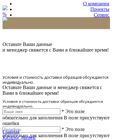
О компании
Проекты
%
Сервис
Партнерам
* Количество доставляемых образцов ограничено
в 6 шт.
Оставьте Ваши данные
и менеджер свяжется с Вами в ближайшее время!
Условия и стоимость доставки образцов обсуждаются
индивидуально.
Оставьте Ваши данные и менеджер свяжется с
Вами в ближайшее время!
Условия и стоимость доставки образцов обсуждаются
индивидуально.
*
Это поле
обязательно для заполнения
В поле присутствуют
ошибки
*
Это поле
Главная
обязательно для заполнения
В поле присутствуют
Каталог дверей