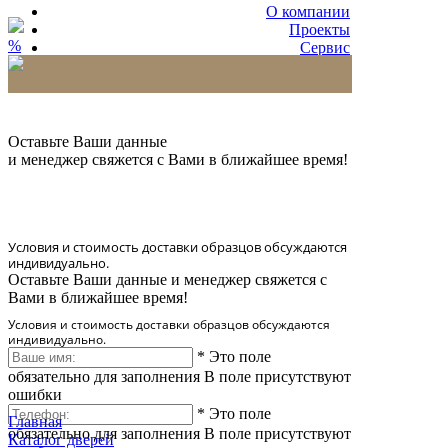
О компании
Проекты
%
Сервис
Партнерам
* Количество доставляемых образцов ограничено
в 6 шт.
Оставьте Ваши данные
и менеджер свяжется с Вами в ближайшее время!
Условия и стоимость доставки образцов обсуждаются
индивидуально.
Оставьте Ваши данные и менеджер свяжется с
Вами в ближайшее время!
Условия и стоимость доставки образцов обсуждаются
индивидуально.
*
Это поле
обязательно для заполнения
В поле присутствуют
ошибки
*
Это поле
Главная
обязательно для заполнения
В поле присутствуют
Каталог дверей