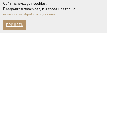
Сайт использует cookies.
Продолжая просмотр, вы соглашаетесь с
политикой обработки данных
.
ПРИНЯТЬ
Полы
инженерная доска
паркет ёлка
широкоформатная доска
паркетная доска
модульный паркет
геометрический паркет
ламинат
кварцвиниловые полы
пробковые покрытия
Двери
двери неоклассика
классические двери
современные двери
двери из массива