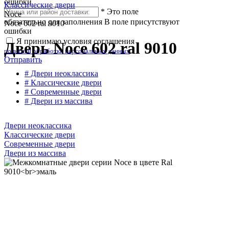
ошибки
Классические двери
*
Это поле
Noce
обязательно для заполнения
В поле присутствуют
Noce 602 ral 9010
ошибки
Я принимаю условия соглашения
Дверь Noce 602 ral 9010
политики обработки персональных данных
Отправить
# Двери неоклассика
# Классические двери
# Современные двери
# Двери из массива
Двери неоклассика
Классические двери
Современные двери
Двери из массива