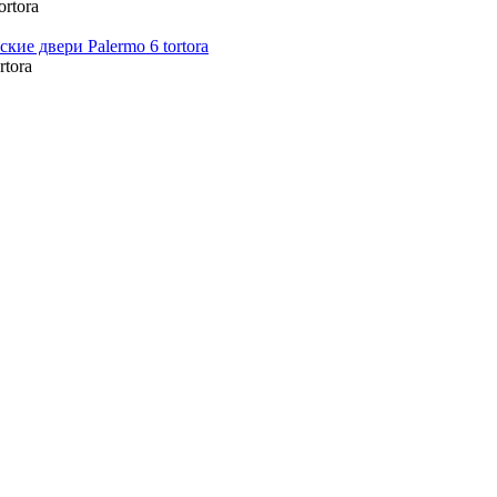
ortora
rtora