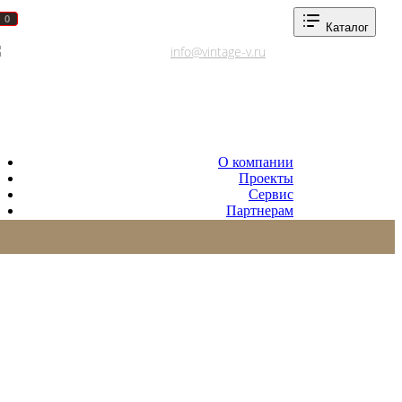
0
0
Каталог
Адреса салонов
info@vintage-v.ru
О компании
Проекты
Сервис
Партнерам