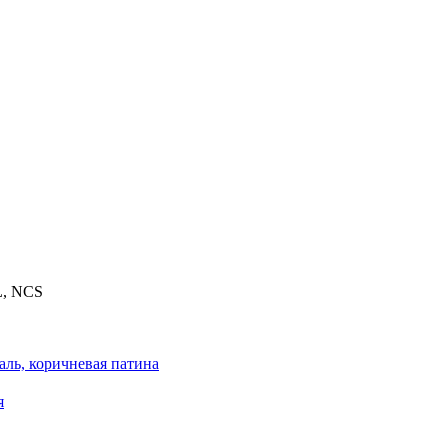
L, NCS
аль, коричневая патина
я