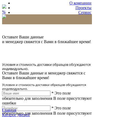
О компании
Проекты
%
Сервис
Партнерам
* Количество доставляемых образцов ограничено
в 6 шт.
Оставьте Ваши данные
и менеджер свяжется с Вами в ближайшее время!
Условия и стоимость доставки образцов обсуждаются
индивидуально.
Оставьте Ваши данные и менеджер свяжется с
Вами в ближайшее время!
Условия и стоимость доставки образцов обсуждаются
индивидуально.
*
Это поле
обязательно для заполнения
В поле присутствуют
ошибки
*
Это поле
Главная
обязательно для заполнения
В поле присутствуют
Каталог дверей