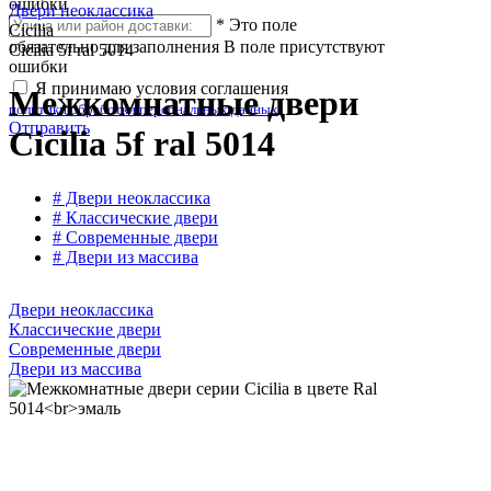
ошибки
Двери неоклассика
*
Это поле
Cicilia
обязательно для заполнения
В поле присутствуют
Cicilia 5f ral 5014
ошибки
Я принимаю условия соглашения
Межкомнатные двери
политики обработки персональных данных
Отправить
Cicilia 5f ral 5014
# Двери неоклассика
# Классические двери
# Современные двери
# Двери из массива
Двери неоклассика
Классические двери
Современные двери
Двери из массива