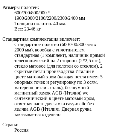
Размеры полотен:
600/700/800/900 *
1900/2000/2100/2200/2300/2400 мм
Толщина полотна: 40 мм.
Вес: 23-46 кг.
Стандартная комплектация включает:
Стандартное полотно (600/700/800 мм х
2000 мм), коробка с уплотнителем
стандартная (1 комплект), наличник прямой
телескопический на 2 стороны (2*2,5 шт.),
стекло матовое (для полотен со стеклом), 2
скрытые петли производства Италии в
цвете матовый хром (каждая петля имеет 5
опорных точек и регулировку по 3 осям,
материал петли - сталь), бесшумный
магнитный замок AGB (Италия) wc
сантехнический в цвете матовый хром,
ответная часть для замка easy-matic без
язычка AGB (Италия). Дверная ручка
заказывается отдельно.
Страна:
Россия