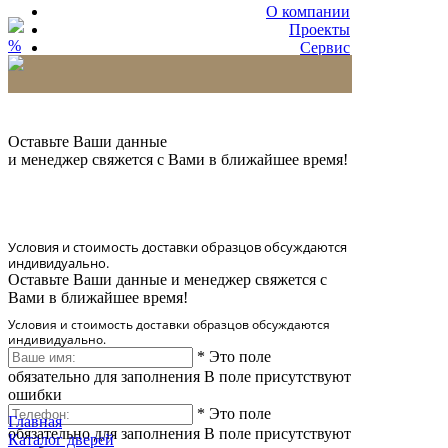
О компании
Проекты
%
Сервис
Партнерам
* Количество доставляемых образцов ограничено
в 6 шт.
Оставьте Ваши данные
и менеджер свяжется с Вами в ближайшее время!
Условия и стоимость доставки образцов обсуждаются
индивидуально.
Оставьте Ваши данные и менеджер свяжется с
Вами в ближайшее время!
Условия и стоимость доставки образцов обсуждаются
индивидуально.
*
Это поле
обязательно для заполнения
В поле присутствуют
ошибки
*
Это поле
Главная
обязательно для заполнения
В поле присутствуют
Каталог дверей