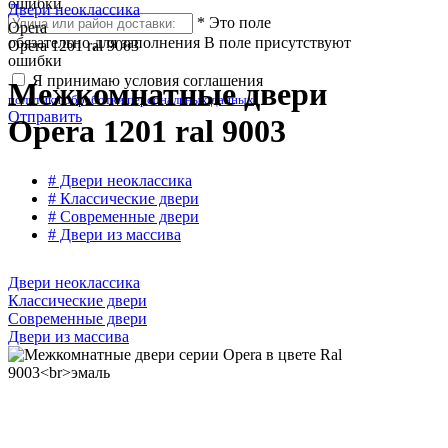
ошибки
Двери неоклассика
*
Это поле
Opera
обязательно для заполнения
В поле присутствуют
Opera 1201 ral 9003
ошибки
Я принимаю условия соглашения
Межкомнатные двери
политики обработки персональных данных
Отправить
Opera 1201 ral 9003
# Двери неоклассика
# Классические двери
# Современные двери
# Двери из массива
Двери неоклассика
Классические двери
Современные двери
Двери из массива