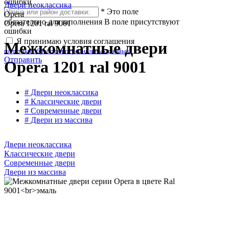
ошибки
Двери неоклассика
*
Это поле
Opera
обязательно для заполнения
В поле присутствуют
Opera 1201 ral 9001
ошибки
Я принимаю условия соглашения
Межкомнатные двери
политики обработки персональных данных
Отправить
Opera 1201 ral 9001
# Двери неоклассика
# Классические двери
# Современные двери
# Двери из массива
Двери неоклассика
Классические двери
Современные двери
Двери из массива