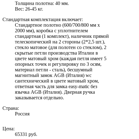
Толщина полотна: 40 мм.
Вес: 26-45 кг.
Стандартная комплектация включает:
Стандартное полотно (600/700/800 мм х
2000 мм), коробка с уплотнителем
стандартная (1 комплект), наличник прямой
телескопический на 2 стороны (2*2,5 шт.),
стекло матовое (для полотен со стеклом), 2
скрытые петли производства Италии в
цвете матовый хром (каждая петля имеет 5
опорных точек и регулировку по 3 осям,
материал петли - сталь), бесшумный
магнитный замок AGB (Италия) wc
сантехнический в цвете матовый хром,
ответная часть для замка easy-matic без
язычка AGB (Италия). Дверная ручка
заказывается отдельно.
Страна:
Россия
Цена:
65331 руб.