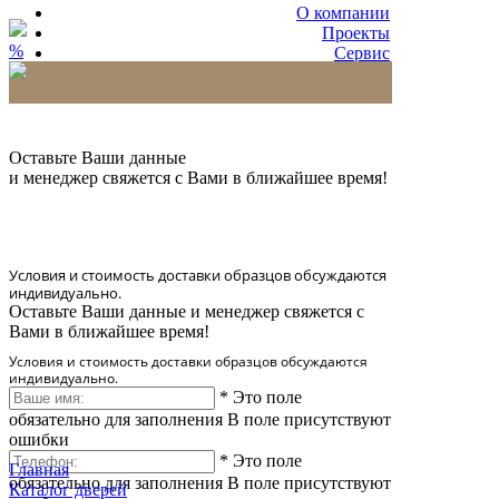
О компании
Проекты
%
Сервис
Партнерам
* Количество доставляемых образцов ограничено
в 6 шт.
Оставьте Ваши данные
и менеджер свяжется с Вами в ближайшее время!
Условия и стоимость доставки образцов обсуждаются
индивидуально.
Оставьте Ваши данные и менеджер свяжется с
Вами в ближайшее время!
Условия и стоимость доставки образцов обсуждаются
индивидуально.
*
Это поле
обязательно для заполнения
В поле присутствуют
ошибки
*
Это поле
Главная
обязательно для заполнения
В поле присутствуют
Каталог дверей