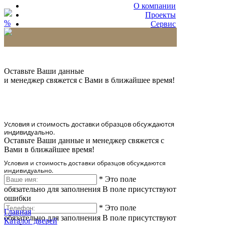
О компании
Проекты
%
Сервис
Партнерам
* Количество доставляемых образцов ограничено
в 6 шт.
Оставьте Ваши данные
и менеджер свяжется с Вами в ближайшее время!
Условия и стоимость доставки образцов обсуждаются
индивидуально.
Оставьте Ваши данные и менеджер свяжется с
Вами в ближайшее время!
Условия и стоимость доставки образцов обсуждаются
индивидуально.
*
Это поле
обязательно для заполнения
В поле присутствуют
ошибки
*
Это поле
Главная
обязательно для заполнения
В поле присутствуют
Каталог дверей