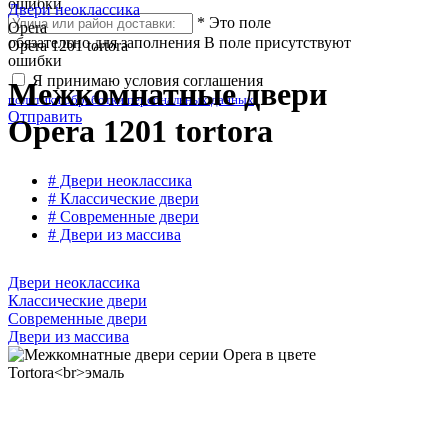
ошибки
Двери неоклассика
*
Это поле
Opera
обязательно для заполнения
В поле присутствуют
Opera 1201 tortora
ошибки
Я принимаю условия соглашения
Межкомнатные двери
политики обработки персональных данных
Отправить
Opera 1201 tortora
# Двери неоклассика
# Классические двери
# Современные двери
# Двери из массива
Двери неоклассика
Классические двери
Современные двери
Двери из массива