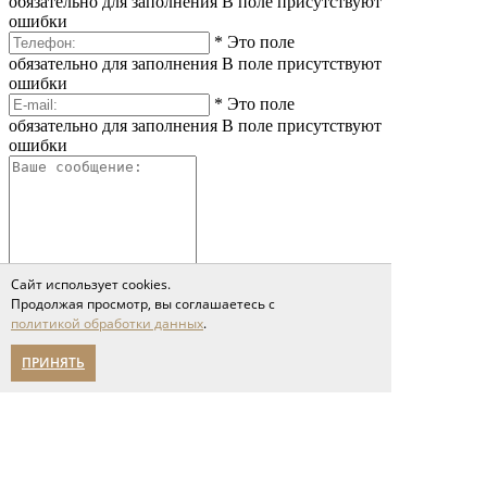
обязательно для заполнения
В поле присутствуют
ошибки
*
Это поле
обязательно для заполнения
В поле присутствуют
ошибки
*
Это поле
обязательно для заполнения
В поле присутствуют
ошибки
Сайт использует cookies.
*
Это поле обязательно
Продолжая просмотр, вы соглашаетесь с
для заполнения
Сообщение слишком короткое
политикой обработки данных
.
Я принимаю условия соглашения
ПРИНЯТЬ
политики обработки персональных данных
Отправить