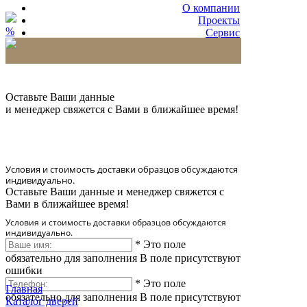
О компании
Проекты
%
Сервис
Партнерам
* Количество доставляемых образцов ограничено
в 6 шт.
Оставьте Ваши данные
и менеджер свяжется с Вами в ближайшее время!
Условия и стоимость доставки образцов обсуждаются
индивидуально.
Оставьте Ваши данные и менеджер свяжется с
Вами в ближайшее время!
Условия и стоимость доставки образцов обсуждаются
индивидуально.
*
Это поле
обязательно для заполнения
В поле присутствуют
ошибки
*
Это поле
Главная
обязательно для заполнения
В поле присутствуют
Каталог дверей