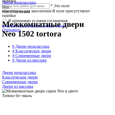
ошибки
Двери неоклассика
*
Это поле
Neo
обязательно для заполнения
В поле присутствуют
Neo 1502 tortora
ошибки
Я принимаю условия соглашения
Межкомнатные двери
политики обработки персональных данных
Отправить
Neo 1502 tortora
# Двери неоклассика
# Классические двери
# Современные двери
# Двери из массива
Двери неоклассика
Классические двери
Современные двери
Двери из массива