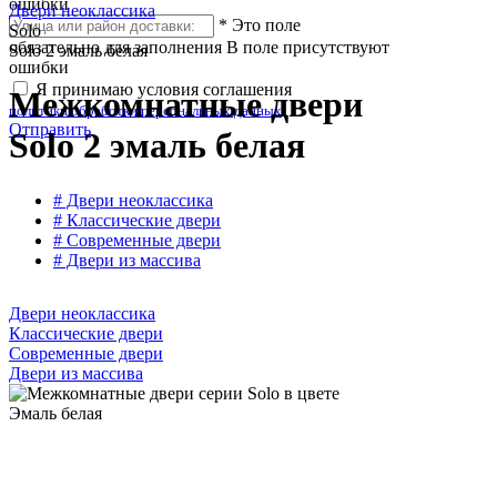
ошибки
Двери неоклассика
*
Это поле
Solo
обязательно для заполнения
В поле присутствуют
Solo 2 эмаль белая
ошибки
Я принимаю условия соглашения
Межкомнатные двери
политики обработки персональных данных
Отправить
Solo 2 эмаль белая
# Двери неоклассика
# Классические двери
# Современные двери
# Двери из массива
Двери неоклассика
Классические двери
Современные двери
Двери из массива