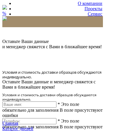
О компании
Проекты
%
Сервис
Партнерам
* Количество доставляемых образцов ограничено
в 6 шт.
Оставьте Ваши данные
и менеджер свяжется с Вами в ближайшее время!
Условия и стоимость доставки образцов обсуждаются
индивидуально.
Оставьте Ваши данные и менеджер свяжется с
Вами в ближайшее время!
Условия и стоимость доставки образцов обсуждаются
индивидуально.
*
Это поле
обязательно для заполнения
В поле присутствуют
ошибки
*
Это поле
Главная
обязательно для заполнения
В поле присутствуют
Каталог дверей