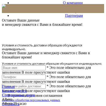
О компании
Проекты
Сервис
Партнерам
* Количество доставляемых образцов ограничено в 6 шт.
Оставьте Ваши данные
и менеджер свяжется с Вами в ближайшее время!
Условия и стоимость доставки образцов обсуждаются
индивидуально.
Оставьте Ваши данные и менеджер свяжется с Вами в
ближайшее время!
Условия и стоимость доставки образцов обсуждаются индивидуально.
*
Это поле обязательно для
заполнения
В поле присутствуют ошибки
*
Это поле обязательно для
заполнения
В поле присутствуют ошибки
*
Это поле обязательно для
Главная
заполнения
Каталог дверей
В поле присутствуют ошибки
Современные двери
Я принимаю условия соглашения
Albero
политики обработки персональных данных
Albero 25 cacao
Отправить