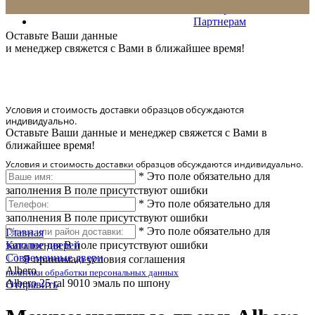
Сервис
Партнерам
* Количество доставляемых образцов ограничено в 6 шт.
Оставьте Ваши данные
и менеджер свяжется с Вами в ближайшее время!
Условия и стоимость доставки образцов обсуждаются
индивидуально.
Оставьте Ваши данные и менеджер свяжется с Вами в
ближайшее время!
Условия и стоимость доставки образцов обсуждаются индивидуально.
*
Это поле обязательно для
заполнения
В поле присутствуют ошибки
*
Это поле обязательно для
заполнения
В поле присутствуют ошибки
*
Это поле обязательно для
Главная
заполнения
Каталог дверей
В поле присутствуют ошибки
Современные двери
Я принимаю условия соглашения
Albero
политики обработки персональных данных
Albero 25 ral 9010 эмаль по шпону
Отправить