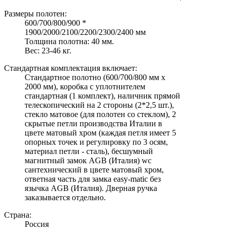
Размеры полотен:
600/700/800/900 *
1900/2000/2100/2200/2300/2400 мм
Толщина полотна: 40 мм.
Вес: 23-46 кг.
Стандартная комплектация включает:
Стандартное полотно (600/700/800 мм х
2000 мм), коробка с уплотнителем
стандартная (1 комплект), наличник прямой
телескопический на 2 стороны (2*2,5 шт.),
стекло матовое (для полотен со стеклом), 2
скрытые петли производства Италии в
цвете матовый хром (каждая петля имеет 5
опорных точек и регулировку по 3 осям,
материал петли - сталь), бесшумный
магнитный замок AGB (Италия) wc
сантехнический в цвете матовый хром,
ответная часть для замка easy-matic без
язычка AGB (Италия). Дверная ручка
заказывается отдельно.
Страна:
Россия