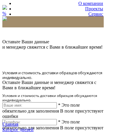
О компании
Проекты
%
Сервис
Партнерам
* Количество доставляемых образцов ограничено
в 6 шт.
Оставьте Ваши данные
и менеджер свяжется с Вами в ближайшее время!
Условия и стоимость доставки образцов обсуждаются
индивидуально.
Оставьте Ваши данные и менеджер свяжется с
Вами в ближайшее время!
Условия и стоимость доставки образцов обсуждаются
индивидуально.
*
Это поле
обязательно для заполнения
В поле присутствуют
ошибки
*
Это поле
Главная
обязательно для заполнения
В поле присутствуют
Каталог дверей