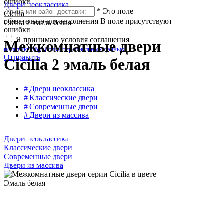
ошибки
Двери неоклассика
*
Это поле
Cicilia
обязательно для заполнения
В поле присутствуют
Cicilia 2 эмаль белая
ошибки
Я принимаю условия соглашения
Межкомнатные двери
политики обработки персональных данных
Отправить
Cicilia 2 эмаль белая
# Двери неоклассика
# Классические двери
# Современные двери
# Двери из массива
Двери неоклассика
Классические двери
Современные двери
Двери из массива