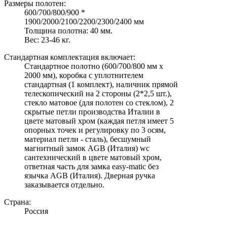
Размеры полотен:
600/700/800/900 *
1900/2000/2100/2200/2300/2400 мм
Толщина полотна: 40 мм.
Вес: 23-46 кг.
Стандартная комплектация включает:
Стандартное полотно (600/700/800 мм х
2000 мм), коробка с уплотнителем
стандартная (1 комплект), наличник прямой
телескопический на 2 стороны (2*2,5 шт.),
стекло матовое (для полотен со стеклом), 2
скрытые петли производства Италии в
цвете матовый хром (каждая петля имеет 5
опорных точек и регулировку по 3 осям,
материал петли - сталь), бесшумный
магнитный замок AGB (Италия) wc
сантехнический в цвете матовый хром,
ответная часть для замка easy-matic без
язычка AGB (Италия). Дверная ручка
заказывается отдельно.
Страна:
Россия