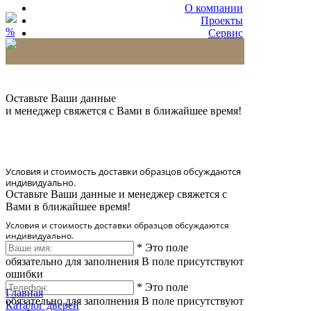
О компании
Проекты
%
Сервис
Партнерам
* Количество доставляемых образцов ограничено
в 6 шт.
Оставьте Ваши данные
и менеджер свяжется с Вами в ближайшее время!
Условия и стоимость доставки образцов обсуждаются
индивидуально.
Оставьте Ваши данные и менеджер свяжется с
Вами в ближайшее время!
Условия и стоимость доставки образцов обсуждаются
индивидуально.
*
Это поле
обязательно для заполнения
В поле присутствуют
ошибки
*
Это поле
Главная
обязательно для заполнения
В поле присутствуют
Каталог дверей