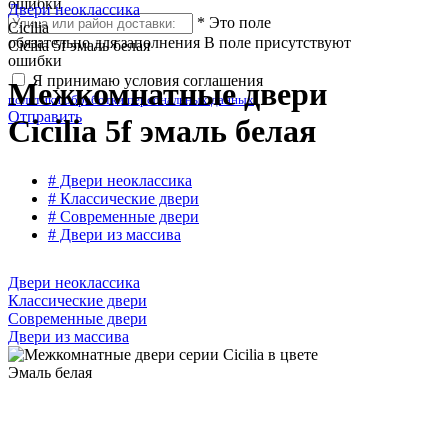
ошибки
Двери неоклассика
*
Это поле
Cicilia
обязательно для заполнения
В поле присутствуют
Cicilia 5f эмаль белая
ошибки
Я принимаю условия соглашения
Межкомнатные двери
политики обработки персональных данных
Отправить
Cicilia 5f эмаль белая
# Двери неоклассика
# Классические двери
# Современные двери
# Двери из массива
Двери неоклассика
Классические двери
Современные двери
Двери из массива