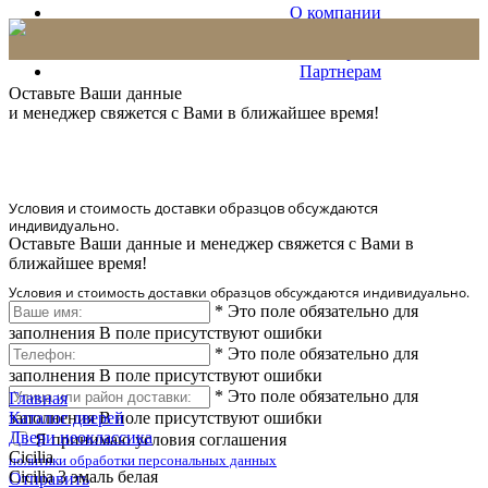
О компании
Проекты
Сервис
Партнерам
* Количество доставляемых образцов ограничено в 6 шт.
Оставьте Ваши данные
и менеджер свяжется с Вами в ближайшее время!
Условия и стоимость доставки образцов обсуждаются
индивидуально.
Оставьте Ваши данные и менеджер свяжется с Вами в
ближайшее время!
Условия и стоимость доставки образцов обсуждаются индивидуально.
*
Это поле обязательно для
заполнения
В поле присутствуют ошибки
*
Это поле обязательно для
заполнения
В поле присутствуют ошибки
*
Это поле обязательно для
Главная
заполнения
Каталог дверей
В поле присутствуют ошибки
Двери неоклассика
Я принимаю условия соглашения
Cicilia
политики обработки персональных данных
Cicilia 3 эмаль белая
Отправить