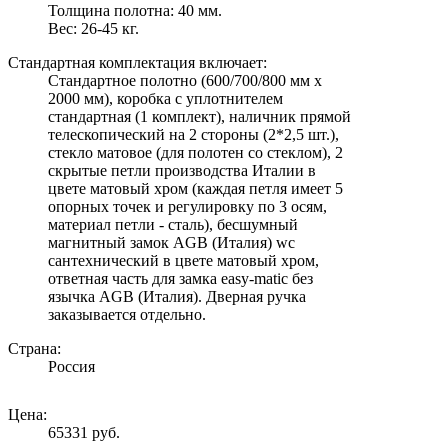
Толщина полотна: 40 мм.
Вес: 26-45 кг.
Стандартная комплектация включает:
Стандартное полотно (600/700/800 мм х
2000 мм), коробка с уплотнителем
стандартная (1 комплект), наличник прямой
телескопический на 2 стороны (2*2,5 шт.),
стекло матовое (для полотен со стеклом), 2
скрытые петли производства Италии в
цвете матовый хром (каждая петля имеет 5
опорных точек и регулировку по 3 осям,
материал петли - сталь), бесшумный
магнитный замок AGB (Италия) wc
сантехнический в цвете матовый хром,
ответная часть для замка easy-matic без
язычка AGB (Италия). Дверная ручка
заказывается отдельно.
Страна:
Россия
Цена:
65331 руб.