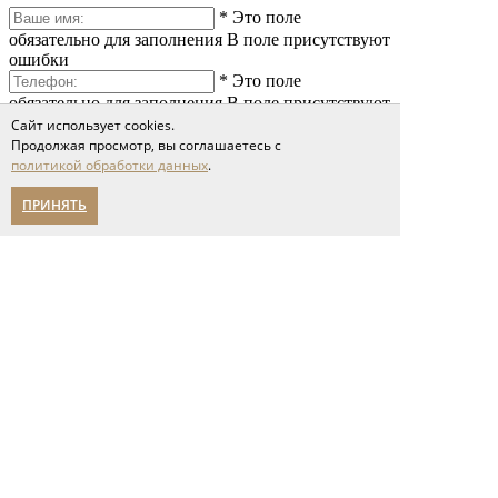
*
Это поле
обязательно для заполнения
В поле присутствуют
ошибки
*
Это поле
обязательно для заполнения
В поле присутствуют
ошибки
Сайт использует cookies.
*
Это поле
Продолжая просмотр, вы соглашаетесь с
политикой обработки данных
.
обязательно для заполнения
В поле присутствуют
ошибки
ПРИНЯТЬ
*
Это поле обязательно
для заполнения
Сообщение слишком короткое
Я принимаю условия соглашения
политики обработки персональных данных
Отправить