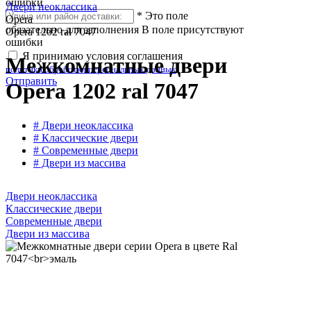
ошибки
Двери неоклассика
*
Это поле
Opera
обязательно для заполнения
В поле присутствуют
Opera 1202 ral 7047
ошибки
Я принимаю условия соглашения
Межкомнатные двери
политики обработки персональных данных
Отправить
Opera 1202 ral 7047
# Двери неоклассика
# Классические двери
# Современные двери
# Двери из массива
Двери неоклассика
Классические двери
Современные двери
Двери из массива