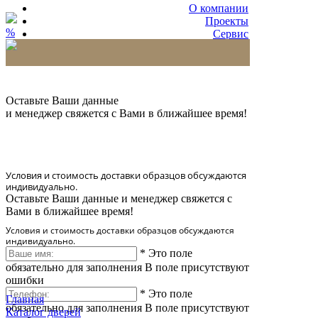
О компании
Проекты
%
Сервис
Партнерам
* Количество доставляемых образцов ограничено
в 6 шт.
Оставьте Ваши данные
и менеджер свяжется с Вами в ближайшее время!
Условия и стоимость доставки образцов обсуждаются
индивидуально.
Оставьте Ваши данные и менеджер свяжется с
Вами в ближайшее время!
Условия и стоимость доставки образцов обсуждаются
индивидуально.
*
Это поле
обязательно для заполнения
В поле присутствуют
ошибки
*
Это поле
Главная
обязательно для заполнения
В поле присутствуют
Каталог дверей