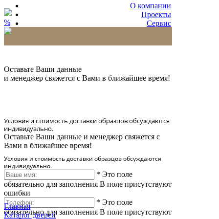
О компании
Проекты
%
Сервис
Партнерам
* Количество доставляемых образцов ограничено
в 6 шт.
Оставьте Ваши данные
и менеджер свяжется с Вами в ближайшее время!
Условия и стоимость доставки образцов обсуждаются
индивидуально.
Оставьте Ваши данные и менеджер свяжется с
Вами в ближайшее время!
Условия и стоимость доставки образцов обсуждаются
индивидуально.
*
Это поле
обязательно для заполнения
В поле присутствуют
ошибки
*
Это поле
Главная
обязательно для заполнения
В поле присутствуют
Каталог дверей