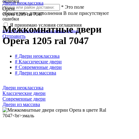
ошибки
Двери неоклассика
*
Это поле
Opera
обязательно для заполнения
В поле присутствуют
Opera 1205 ral 7047
ошибки
Я принимаю условия соглашения
Межкомнатные двери
политики обработки персональных данных
Отправить
Opera 1205 ral 7047
# Двери неоклассика
# Классические двери
# Современные двери
# Двери из массива
Двери неоклассика
Классические двери
Современные двери
Двери из массива