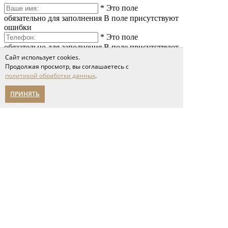
*
Это поле
обязательно для заполнения
В поле присутствуют
ошибки
*
Это поле
обязательно для заполнения
В поле присутствуют
ошибки
Сайт использует cookies.
*
Это поле
Продолжая просмотр, вы соглашаетесь с
политикой обработки данных
.
обязательно для заполнения
В поле присутствуют
ошибки
ПРИНЯТЬ
*
Это поле обязательно
для заполнения
Сообщение слишком короткое
Я принимаю условия соглашения
политики обработки персональных данных
Отправить