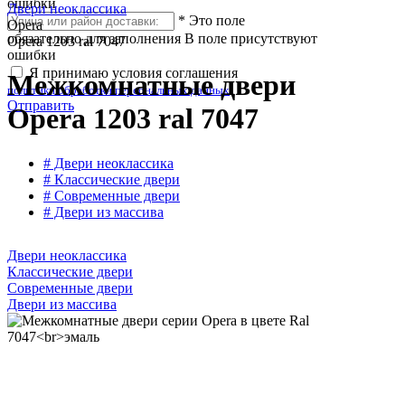
ошибки
Двери неоклассика
*
Это поле
Opera
обязательно для заполнения
В поле присутствуют
Opera 1203 ral 7047
ошибки
Я принимаю условия соглашения
Межкомнатные двери
политики обработки персональных данных
Отправить
Opera 1203 ral 7047
# Двери неоклассика
# Классические двери
# Современные двери
# Двери из массива
Двери неоклассика
Классические двери
Современные двери
Двери из массива