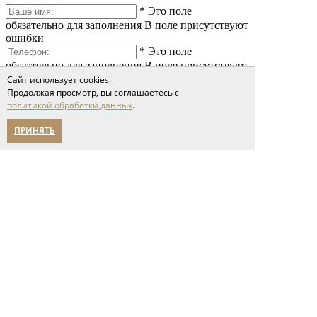
*
Это поле
обязательно для заполнения
В поле присутствуют
ошибки
*
Это поле
обязательно для заполнения
В поле присутствуют
ошибки
Сайт использует cookies.
*
Это поле
Продолжая просмотр, вы соглашаетесь с
политикой обработки данных
.
обязательно для заполнения
В поле присутствуют
ошибки
ПРИНЯТЬ
*
Это поле обязательно
для заполнения
Сообщение слишком короткое
Я принимаю условия соглашения
политики обработки персональных данных
Отправить