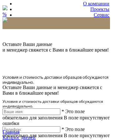
О компании
Проекты
%
Сервис
Партнерам
* Количество доставляемых образцов ограничено
в 6 шт.
Оставьте Ваши данные
и менеджер свяжется с Вами в ближайшее время!
Условия и стоимость доставки образцов обсуждаются
индивидуально.
Оставьте Ваши данные и менеджер свяжется с
Вами в ближайшее время!
Условия и стоимость доставки образцов обсуждаются
индивидуально.
*
Это поле
обязательно для заполнения
В поле присутствуют
ошибки
*
Это поле
Главная
обязательно для заполнения
В поле присутствуют
Каталог дверей